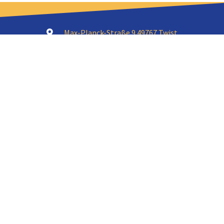
Max-Planck-Straße 9 49767 Twist
+49 (0) 5936 9322-0
info@gsf-twist.de
Öffnungszeiten
Mo – Do: 06:30 – 16:15 Uhr
Fr: 06:30 – 14:30 Uhr
© GSF Sonderfahrzeugbau GmbH
Impressum
|
Datenschutz
|
AGB