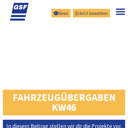
News
Jetzt bewerben
FAHRZEUGÜBERGABEN
KW46
In diesem Beitrag stellen wir dir die Projekte vor,