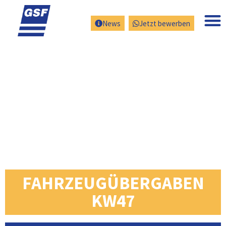
News
Jetzt bewerben
FAHRZEUGÜBERGABEN
KW47