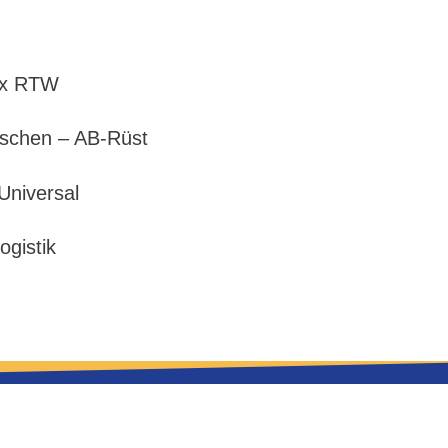
 3x RTW
schen – AB-Rüst
Universal
gistik