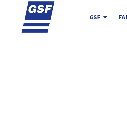
GSF
FA