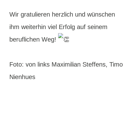
Wir gratulieren herzlich und wünschen
ihm weiterhin viel Erfolg auf seinem
beruflichen Weg!
Foto: von links Maximilian Steffens, Timo
Nienhues
Max-Planck-Straße 9 49767 Twist
+49 (0) 5936 9322-0
info@gsf-twist.de
Öffnungszeiten