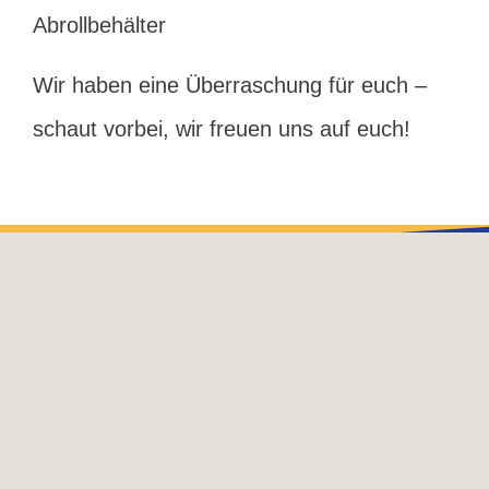
Abrollbehälter
Wir haben eine Überraschung für euch –
schaut vorbei, wir freuen uns auf euch!
Max-Planck-Straße 9 49767 Twist
+49 (0) 5936 9322-0
info@gsf-twist.de
Öffnungszeiten
Mo – Do: 06:30 – 16:15 Uhr
Fr: 06:30 – 14:30 Uhr