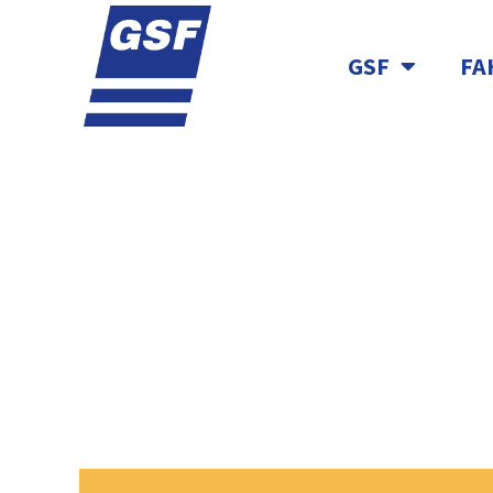
GSF
FA